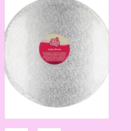
Thema's
Aanbiedingen
Cindy's Favorieten
Cadeaubonnen
Merken