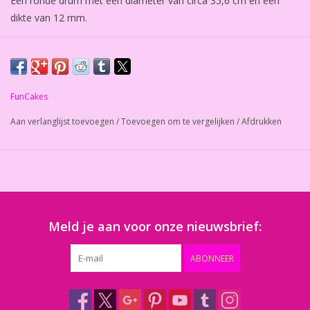
Een ronde drum met een diameter van circa 35,6 cm en een
dikte van 12 mm.
Het onderbord voor taarten in de kleur zilver is van hoge
kwaliteit.
Kan bij normaal gebruik meerdere malen worden gebruikt.
FunCakes
Aantal: 1 stuk.
Aan verlanglijst toevoegen
/
Toevoegen om te vergelijken
/
Afdrukken
Meld je aan voor onze nieuwsbrief:
ABONNEER