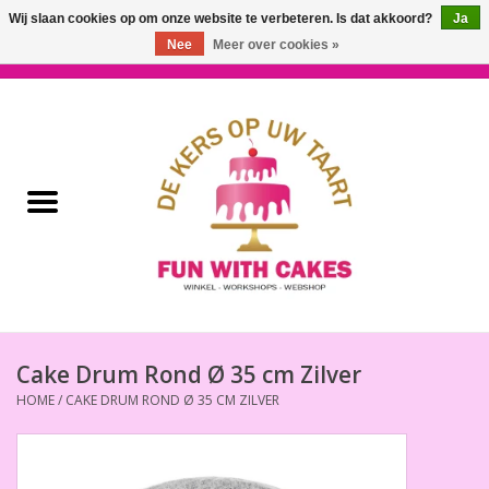
Wij slaan cookies op om onze website te verbeteren. Is dat akkoord?
Ja
Nee
Meer over cookies »
0 Artikelen - €0,00
Home
Workshops & Cursussen
Ingrediënten
Decoratie
Bakgereedschap
Cake Drum Rond Ø 35 cm Zilver
HOME
/
CAKE DRUM ROND Ø 35 CM ZILVER
Decoreer Gereedschap
Presentatie en Verpakkingen