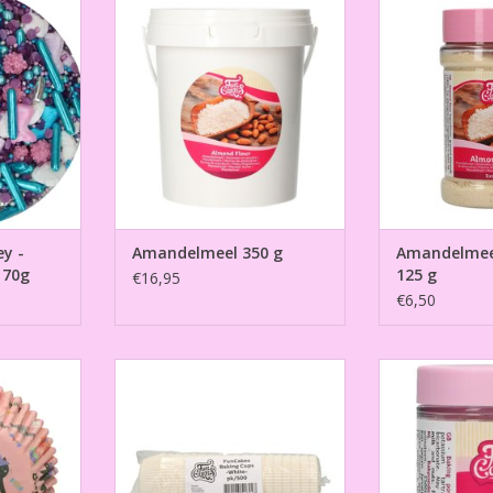
g
TOEVOEGEN AAN WINKELWAGEN
TOEVOEGEN AA
NKELWAGEN
ey -
Amandelmeel 350 g
Amandelmeel
 70g
125 g
€16,95
€6,50
Halloween
Baking Cups Wit pk/500
Bakpoe
TOEVOEGEN AAN WINKELWAGEN
TOEVOEGEN AA
NKELWAGEN