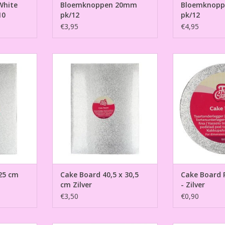
White
Bloemknoppen 20mm
Bloemknop
10
pk/12
pk/12
€3,95
€4,95
cm Zilver
Cake Board 40,5 x 30,5 cm Zilver
Cake Board Rond
NKELWAGEN
TOEVOEGEN AAN WINKELWAGEN
TOEVOEGEN AA
25 cm
Cake Board 40,5 x 30,5
Cake Board 
cm Zilver
- Zilver
€3,50
€0,90