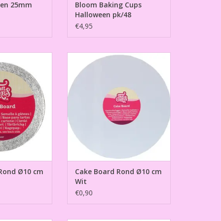
pen 25mm
Bloom Baking Cups
Halloween pk/48
€4,95
 Ø10 cm - Zilver
Cake Board Rond Ø10 cm Wit
N WINKELWAGEN
TOEVOEGEN AAN WINKELWAGEN
Rond Ø10 cm
Cake Board Rond Ø10 cm
Wit
€0,90