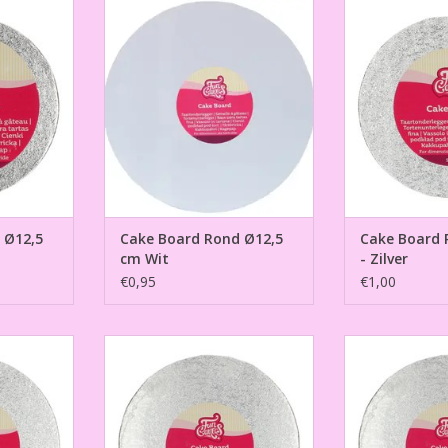
12,5 cm -
Cake Board Rond Ø12,5 cm Wit
Cake Board Rond
TOEVOEGEN AAN WINKELWAGEN
TOEVOEGEN AA
NKELWAGEN
 Ø12,5
Cake Board Rond Ø12,5
Cake Board 
cm Wit
- Zilver
€0,95
€1,00
17,5 cm -
Cake Board Rond Ø20 cm - Zilver
Cake Board R
Zi
TOEVOEGEN AAN WINKELWAGEN
NKELWAGEN
TOEVOEGEN AA