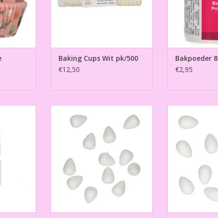
e
Baking Cups Wit pk/500
Bakpoeder 8
€12,50
€2,95
 20,8x22,1
Bloemknoppen 20mm pk/12
Bloemknoppe
TOEVOEGEN AAN WINKELWAGEN
TOEVOEGEN AA
NKELWAGEN