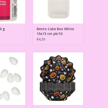
0 g
Bento Cake Box White
15x15 cm pk/10
€4,50
n 25mm pk/12
Bloom Baking Cups Halloween
pk/48
N WINKELWAGEN
TOEVOEGEN AAN WINKELWAGEN