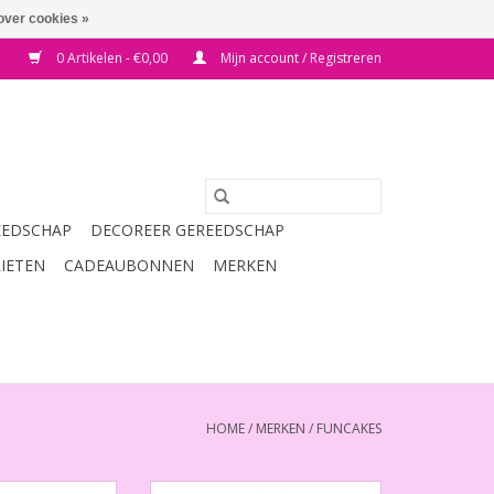
over cookies »
0 Artikelen - €0,00
Mijn account / Registreren
EEDSCHAP
DECOREER GEREEDSCHAP
RIETEN
CADEAUBONNEN
MERKEN
HOME
/
MERKEN
/
FUNCAKES
xtra Fijn 125 g
Ammoniumbicarbonaat/Alkali 80