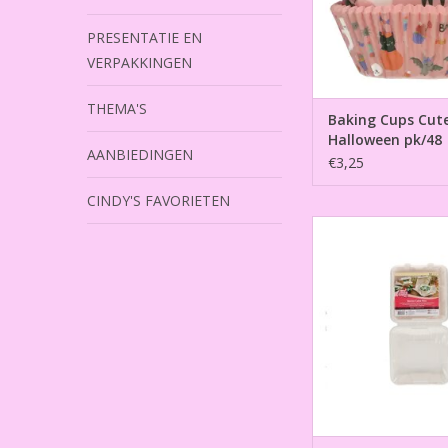
PRESENTATIE EN
VERPAKKINGEN
THEMA'S
Baking Cups Cut
Halloween pk/48
AANBIEDINGEN
€3,25
CINDY'S FAVORIETEN
Bento Cake Box White
cm pk/10
TOEVOEGEN AAN WI