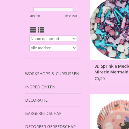
Mermaid 70
TOEVOEGEN AAN WI
Min: €
0
Max: €
90
3D Sprinkle Medl
Miracle Mermaid
WORKSHOPS & CURSUSSEN
€5,50
INGREDIËNTEN
Baking Cups Cute 
DECORATIE
pk/48
TOEVOEGEN AAN WI
BAKGEREEDSCHAP
DECOREER GEREEDSCHAP