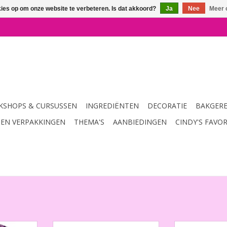
kies op om onze website te verbeteren. Is dat akkoord?
Ja
Nee
Meer 
SHOPS & CURSUSSEN
INGREDIËNTEN
DECORATIE
BAKGER
 EN VERPAKKINGEN
THEMA'S
AANBIEDINGEN
CINDY'S FAVO
- Miracle
Amandelmeel 350 g
Amandelmeel E