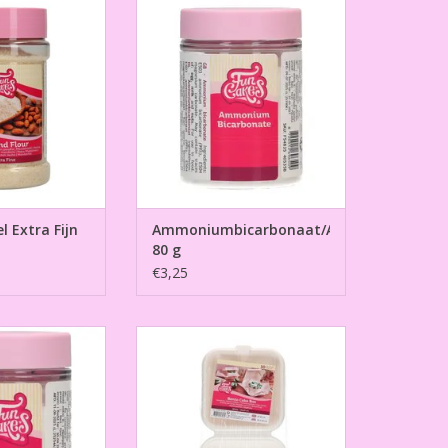
g
N WINKELWAGEN
TOEVOEGEN AAN WINKELWAGEN
 Extra Fijn
Ammoniumbicarbonaat/Alkali
80 g
€3,25
der 80 g
Bento Cake Box White 15x15 cm
pk/10
N WINKELWAGEN
TOEVOEGEN AAN WINKELWAGEN