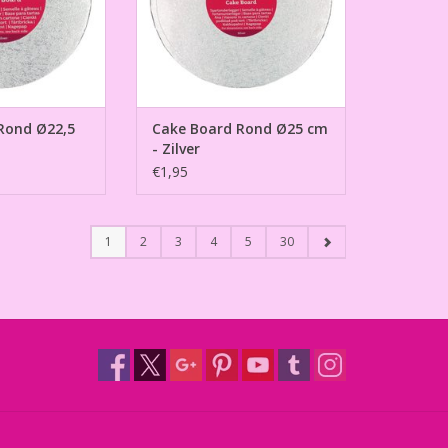
Rond Ø22,5
Cake Board Rond Ø25 cm
- Zilver
€1,95
1
2
3
4
5
30