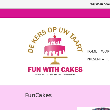
Wij slaan coo
HOME
WORK
PRESENTATIE
FunCakes
3D Sprinkle Medley 