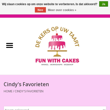
Wij slaan cookies op om onze website te verbeteren. Is dat akkoord?
Ja
Nee
Meer over cookies »
0 Artikelen - €0,00
Home
Workshops & Cursussen
Ingrediënten
Decoratie
Bakgereedschap
Cindy's Favorieten
HOME
/
CINDY'S FAVORIETEN
Decoreer Gereedschap
Presentatie en Verpakkingen