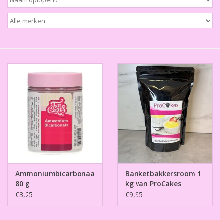
Thema's
Aanbiedingen
Cindy's Favorieten
Cadeaubonnen
Merken
Ammoniumbicarbonaat/Alkali
Banketbakkersroom 1
80 g
kg van ProCakes
€3,25
€9,95