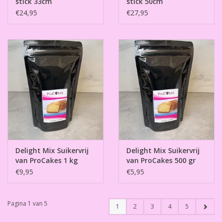
stick 33cm
stick 50cm
€24,95
€27,95
Delight Mix Suikervrij
Delight Mix Suikervrij
van ProCakes 1 kg
van ProCakes 500 gr
€9,95
€5,95
Pagina 1 van 5
1
2
3
4
5