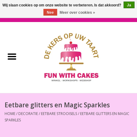
Wij slaan cookies op om onze website te verbeteren. Is dat akkoord?
Ja
Nee
Meer over cookies »
0 Artikelen - €0,00
Home
Workshops & Cursussen
Ingrediënten
Decoratie
Bakgereedschap
Eetbare glitters en Magic Sparkles
HOME
/
DECORATIE
/
EETBARE STROOISELS
/
EETBARE GLITTERS EN MAGIC
Decoreer Gereedschap
SPARKLES
Presentatie en Verpakkingen