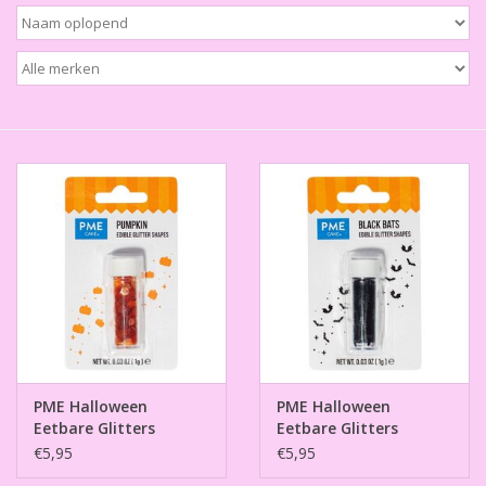
Thema's
Aanbiedingen
Cindy's Favorieten
Cadeaubonnen
Merken
PME Halloween
PME Halloween
Eetbare Glitters
Eetbare Glitters
Pompoen 1g
Vleermuis 1g
€5,95
€5,95