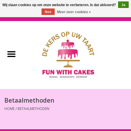
Wij slaan cookies op om onze website te verbeteren. Is dat akkoord?
Ja
Nee
Meer over cookies »
0 Artikelen - €0,00
Home
Workshops & Cursussen
Ingrediënten
Decoratie
Bakgereedschap
Betaalmethoden
HOME
/
BETAALMETHODEN
Decoreer Gereedschap
Presentatie en Verpakkingen