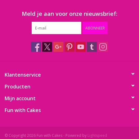
Meld je aan voor onze nieuwsbrief:
Thema's
ABONNEER
Aanbiedingen
Cindy's Favorieten
Cadeaubonnen
Klantenservice
Merken
Producten
Mijn account
Fun with Cakes
© Copyright 2026 Fun with Cakes - Powered by
Lightspeed