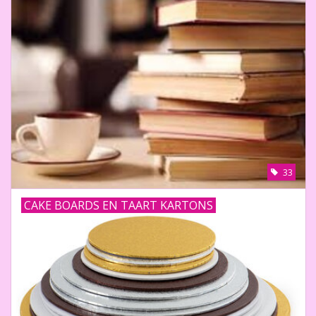
Thema's
Aanbiedingen
Cindy's Favorieten
Cadeaubonnen
33
Merken
CAKE BOARDS EN TAART KARTONS