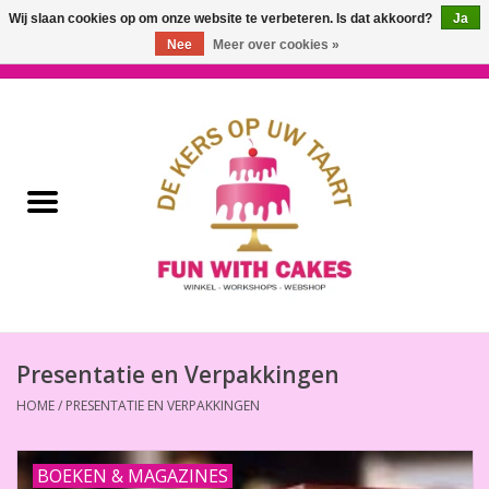
Wij slaan cookies op om onze website te verbeteren. Is dat akkoord?
Ja
Nee
Meer over cookies »
0 Artikelen - €0,00
Home
Workshops & Cursussen
Ingrediënten
Decoratie
Bakgereedschap
Presentatie en Verpakkingen
HOME
/
PRESENTATIE EN VERPAKKINGEN
Decoreer Gereedschap
Presentatie en Verpakkingen
BOEKEN & MAGAZINES