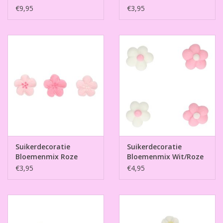
Set/24
€9,95
€3,95
Suikerdecoratie
Suikerdecoratie
Bloemenmix Roze
Bloemenmix Wit/Roze
Set/24
Set 64
€3,95
€4,95