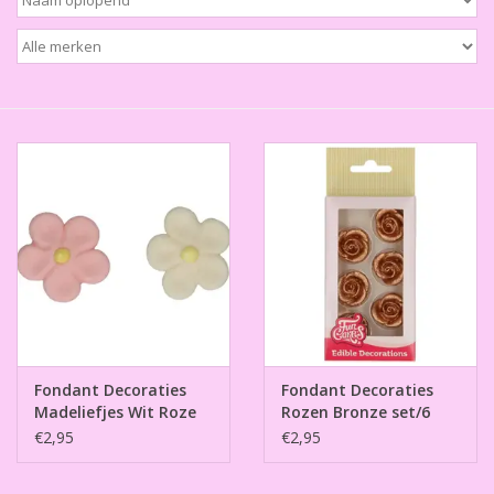
Thema's
Aanbiedingen
Cindy's Favorieten
Cadeaubonnen
Merken
Fondant Decoraties
Fondant Decoraties
Madeliefjes Wit Roze
Rozen Bronze set/6
set/12
€2,95
€2,95