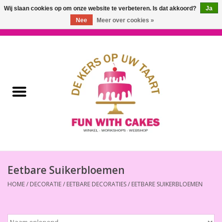
Wij slaan cookies op om onze website te verbeteren. Is dat akkoord?
Ja
Nee
Meer over cookies »
0 Artikelen - €0,00
Home
Workshops & Cursussen
Ingrediënten
Decoratie
Bakgereedschap
Eetbare Suikerbloemen
HOME
/
DECORATIE
/
EETBARE DECORATIES
/
EETBARE SUIKERBLOEMEN
Decoreer Gereedschap
Presentatie en Verpakkingen