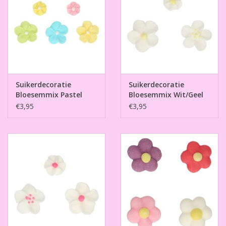
Suikerdecoratie
Suikerdecoratie
Bloesemmix Pastel
Bloesemmix Wit/Geel
Set/32
Set /32
€3,95
€3,95