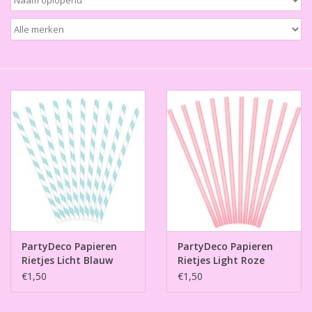
Thema's
Aanbiedingen
Cindy's Favorieten
Cadeaubonnen
Merken
PartyDeco Papieren
PartyDeco Papieren
Rietjes Licht Blauw
Rietjes Light Roze
pk/10
pk/10
€1,50
€1,50