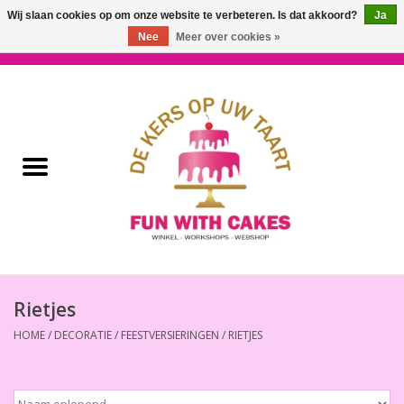
Wij slaan cookies op om onze website te verbeteren. Is dat akkoord?
Ja
Nee
Meer over cookies »
0 Artikelen - €0,00
Home
Workshops & Cursussen
Ingrediënten
Decoratie
Bakgereedschap
Rietjes
HOME
/
DECORATIE
/
FEESTVERSIERINGEN
/
RIETJES
Decoreer Gereedschap
Presentatie en Verpakkingen