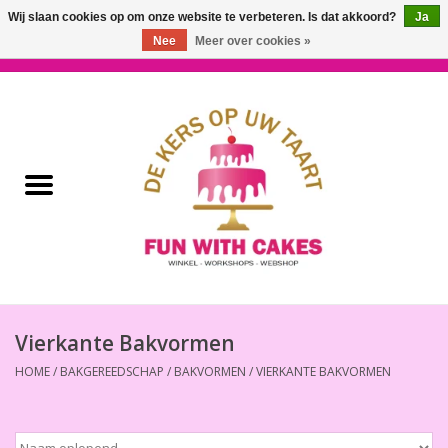
Wij slaan cookies op om onze website te verbeteren. Is dat akkoord?
Ja
Nee
Meer over cookies »
0 Artikelen - €0,00
Home
Workshops & Cursussen
Ingrediënten
Decoratie
Bakgereedschap
Vierkante Bakvormen
HOME
/
BAKGEREEDSCHAP
/
BAKVORMEN
/
VIERKANTE BAKVORMEN
Decoreer Gereedschap
Presentatie en Verpakkingen