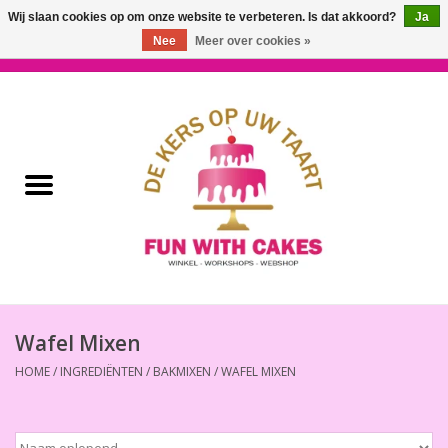
Wij slaan cookies op om onze website te verbeteren. Is dat akkoord?
Ja
Nee
Meer over cookies »
0 Artikelen - €0,00
Home
Workshops & Cursussen
Ingrediënten
Decoratie
Bakgereedschap
Wafel Mixen
HOME
/
INGREDIËNTEN
/
BAKMIXEN
/
WAFEL MIXEN
Decoreer Gereedschap
Presentatie en Verpakkingen