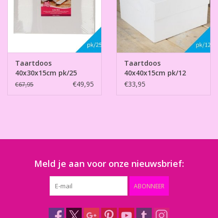
Taartdoos
Taartdoos
40x30x15cm pk/25
40x40x15cm pk/12
€49,95
€33,95
€67,95
Meld je aan voor onze nieuwsbrief:
ABONNEER