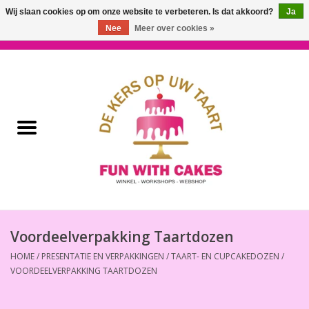
Wij slaan cookies op om onze website te verbeteren. Is dat akkoord?
Ja
Nee
Meer over cookies »
0 Artikelen - €0,00
Home
Workshops & Cursussen
Ingrediënten
Decoratie
Bakgereedschap
Voordeelverpakking Taartdozen
HOME
/
PRESENTATIE EN VERPAKKINGEN
/
TAART- EN CUPCAKEDOZEN
/
Decoreer Gereedschap
VOORDEELVERPAKKING TAARTDOZEN
Presentatie en Verpakkingen