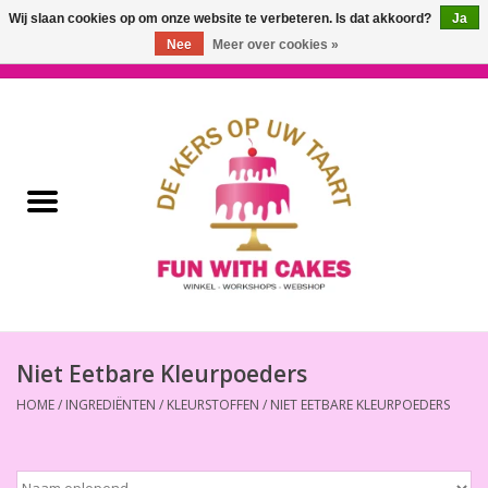
Wij slaan cookies op om onze website te verbeteren. Is dat akkoord?
Ja
Nee
Meer over cookies »
0 Artikelen - €0,00
Home
Workshops & Cursussen
Ingrediënten
Decoratie
Bakgereedschap
Niet Eetbare Kleurpoeders
HOME
/
INGREDIËNTEN
/
KLEURSTOFFEN
/
NIET EETBARE KLEURPOEDERS
Decoreer Gereedschap
Presentatie en Verpakkingen