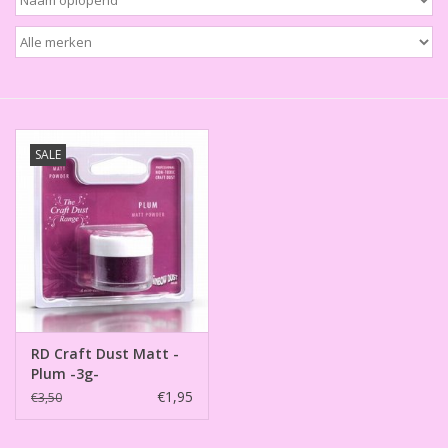
Thema's
Aanbiedingen
Cindy's Favorieten
SALE
Cadeaubonnen
Merken
RD Craft Dust Matt -
Plum -3g-
€1,95
€3,50