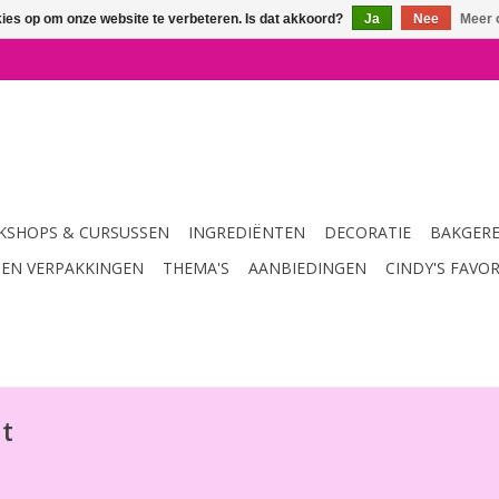
kies op om onze website te verbeteren. Is dat akkoord?
Ja
Nee
Meer 
SHOPS & CURSUSSEN
INGREDIËNTEN
DECORATIE
BAKGER
 EN VERPAKKINGEN
THEMA'S
AANBIEDINGEN
CINDY'S FAVO
t