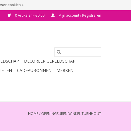
over cookies »
0 Artikelen - €0,00
Mijn account / Registreren
EEDSCHAP
DECOREER GEREEDSCHAP
RIETEN
CADEAUBONNEN
MERKEN
HOME
/
OPENINGSUREN WINKEL TURNHOUT