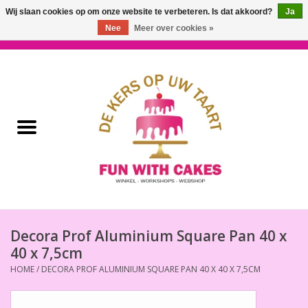
Wij slaan cookies op om onze website te verbeteren. Is dat akkoord?
Ja
Nee
Meer over cookies »
0 Artikelen - €0,00
Home
Workshops & Cursussen
Ingrediënten
Decoratie
Bakgereedschap
Decora Prof Aluminium Square Pan 40 x
40 x 7,5cm
Decoreer Gereedschap
HOME
/
DECORA PROF ALUMINIUM SQUARE PAN 40 X 40 X 7,5CM
Presentatie en Verpakkingen