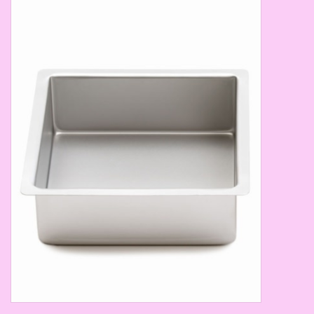
Thema's
Aanbiedingen
Cindy's Favorieten
Cadeaubonnen
Merken