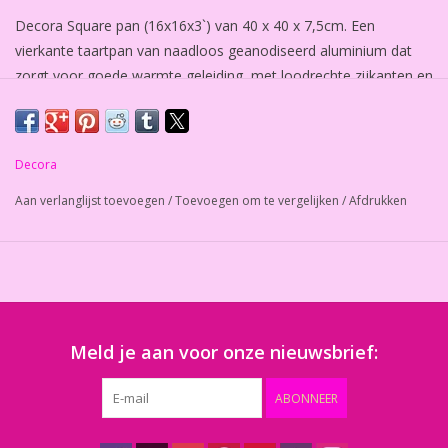
Decora Square pan (16x16x3`) van 40 x 40 x 7,5cm. Een
vierkante taartpan van naadloos geanodiseerd aluminium dat
zorgt voor goede warmte geleiding, met loodrechte zijkanten en
een enigszins afgeronde hoek voor het makkelijk bekleden met
fondant of marsepein. Wij adviseren om deze pannen met de
hand te wassen.
Decora
Aan verlanglijst toevoegen
/
Toevoegen om te vergelijken
/
Afdrukken
Meld je aan voor onze nieuwsbrief:
ABONNEER