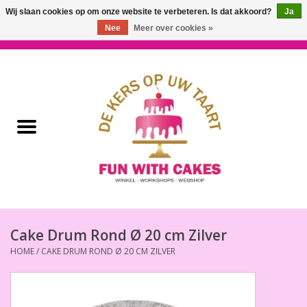
Wij slaan cookies op om onze website te verbeteren. Is dat akkoord?
Ja
Nee
Meer over cookies »
0 Artikelen - €0,00
Home
Workshops & Cursussen
Ingrediënten
Decoratie
Bakgereedschap
Cake Drum Rond Ø 20 cm Zilver
HOME
/
CAKE DRUM ROND Ø 20 CM ZILVER
Decoreer Gereedschap
Presentatie en Verpakkingen