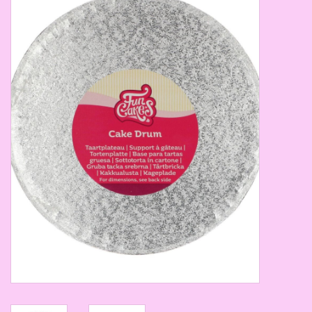
Thema's
Aanbiedingen
Cindy's Favorieten
Cadeaubonnen
Merken