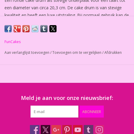
Een ronde cake drum als stevige onderplaat voor een taart tot
een diameter van circa 20,3 cm. De cake drum is van stevige
kwaliteit en heeft een luxe uitstraling. Bij normaal gebruik kan de
drum meerdere malen worden gebruikt.
Het onderbord voor taarten is 12 mm dik. Aantal: 1 stuk.
FunCakes
Aan verlanglijst toevoegen
/
Toevoegen om te vergelijken
/
Afdrukken
Meld je aan voor onze nieuwsbrief:
ABONNEER