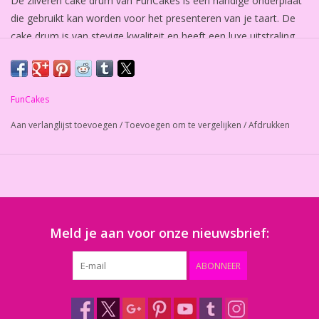
De zilveren cake drum van FunCakes is een handige onderplaat
die gebruikt kan worden voor het presenteren van je taart. De
cake drum is van stevige kwaliteit en heeft een luxe uitstraling.
Bij normaal gebruik kan de cake drum meerdere malen worden
gebruikt.
Afmeting: circa 35 x 30,5 cm.
FunCakes
Aantal: 1 stuk.
Aan verlanglijst toevoegen
/
Toevoegen om te vergelijken
/
Afdrukken
Meld je aan voor onze nieuwsbrief:
ABONNEER