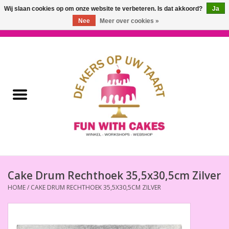
Wij slaan cookies op om onze website te verbeteren. Is dat akkoord?
Ja
Nee
Meer over cookies »
0 Artikelen - €0,00
Home
Workshops & Cursussen
Ingrediënten
Decoratie
Bakgereedschap
Cake Drum Rechthoek 35,5x30,5cm Zilver
HOME
/
CAKE DRUM RECHTHOEK 35,5X30,5CM ZILVER
Decoreer Gereedschap
Presentatie en Verpakkingen