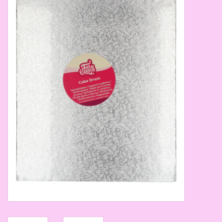
Thema's
Aanbiedingen
Cindy's Favorieten
Cadeaubonnen
Merken