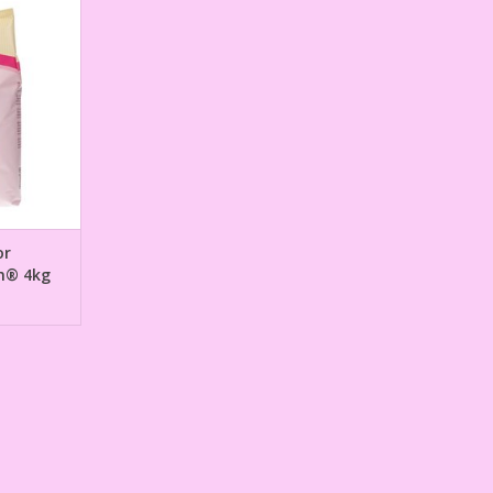
g
NKELWAGEN
or
m® 4kg