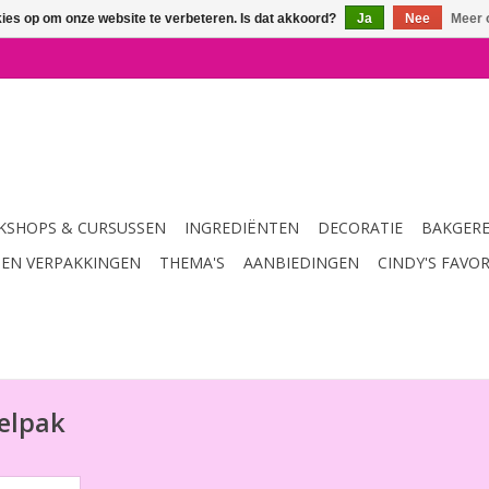
kies op om onze website te verbeteren. Is dat akkoord?
Ja
Nee
Meer 
SHOPS & CURSUSSEN
INGREDIËNTEN
DECORATIE
BAKGER
 EN VERPAKKINGEN
THEMA'S
AANBIEDINGEN
CINDY'S FAVO
elpak
Enchanted