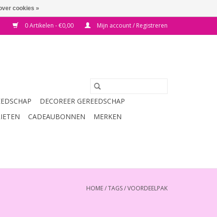
over cookies »
0 Artikelen - €0,00
Mijn account / Registreren
EEDSCHAP
DECOREER GEREEDSCHAP
RIETEN
CADEAUBONNEN
MERKEN
HOME
/
TAGS
/
VOORDEELPAK