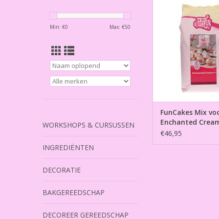
Cream® 4k
TOEVOEGEN AAN WI
Min: €
0
Max: €
50
FunCakes Mix vo
Enchanted Crea
WORKSHOPS & CURSUSSEN
€46,95
INGREDIËNTEN
DECORATIE
BAKGEREEDSCHAP
DECOREER GEREEDSCHAP