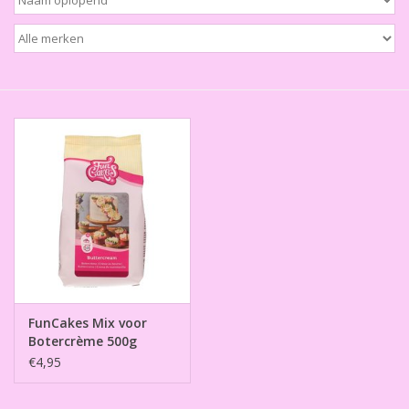
Thema's
Aanbiedingen
Cindy's Favorieten
Cadeaubonnen
Merken
FunCakes Mix voor
Botercrème 500g
€4,95