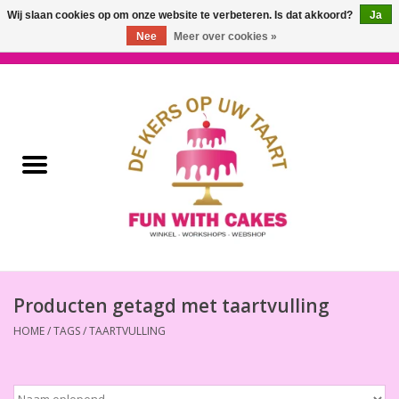
Wij slaan cookies op om onze website te verbeteren. Is dat akkoord?
Ja
Nee
Meer over cookies »
0 Artikelen - €0,00
Home
Workshops & Cursussen
Ingrediënten
Decoratie
Bakgereedschap
Producten getagd met taartvulling
HOME
/
TAGS
/
TAARTVULLING
Decoreer Gereedschap
Presentatie en Verpakkingen