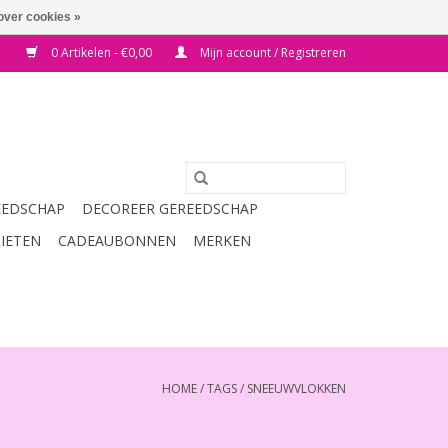
over cookies »
0 Artikelen - €0,00
Mijn account / Registreren
EEDSCHAP
DECOREER GEREEDSCHAP
RIETEN
CADEAUBONNEN
MERKEN
HOME
/
TAGS
/
SNEEUWVLOKKEN