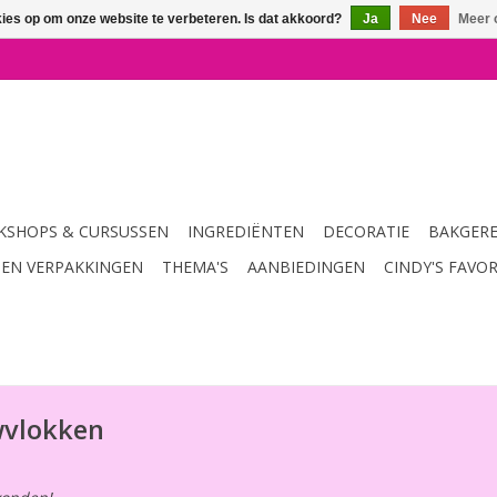
kies op om onze website te verbeteren. Is dat akkoord?
Ja
Nee
Meer 
SHOPS & CURSUSSEN
INGREDIËNTEN
DECORATIE
BAKGER
 EN VERPAKKINGEN
THEMA'S
AANBIEDINGEN
CINDY'S FAVO
wvlokken