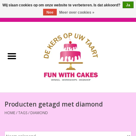
Wij slaan cookies op om onze website te verbeteren. Is dat akkoord?
Ja
Nee
Meer over cookies »
0 Artikelen - €0,00
Home
Workshops & Cursussen
Ingrediënten
Decoratie
Bakgereedschap
Producten getagd met diamond
HOME
/
TAGS
/
DIAMOND
Decoreer Gereedschap
Presentatie en Verpakkingen