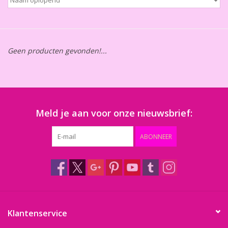
Thema's
Aanbiedingen
Geen producten gevonden!...
Cindy's Favorieten
Cadeaubonnen
Meld je aan voor onze nieuwsbrief:
Merken
ABONNEER
Klantenservice