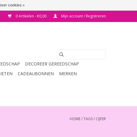
over cookies »
0 Artikelen - €0,00
Mijn account / Registreren
EEDSCHAP
DECOREER GEREEDSCHAP
RIETEN
CADEAUBONNEN
MERKEN
HOME
/
TAGS
/
CIJFER