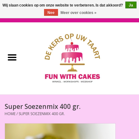
Wij slaan cookies op om onze website te verbeteren. Is dat akkoord?
Ja
Nee
Meer over cookies »
0 Artikelen - €0,00
Home
Workshops & Cursussen
Ingrediënten
Decoratie
Bakgereedschap
Super Soezenmix 400 gr.
HOME
/
SUPER SOEZENMIX 400 GR.
Decoreer Gereedschap
Presentatie en Verpakkingen