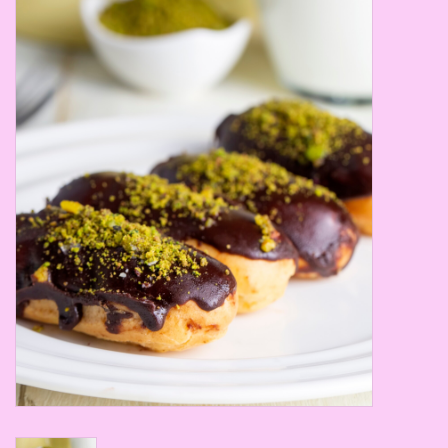
Thema's
Aanbiedingen
Cindy's Favorieten
Cadeaubonnen
Merken