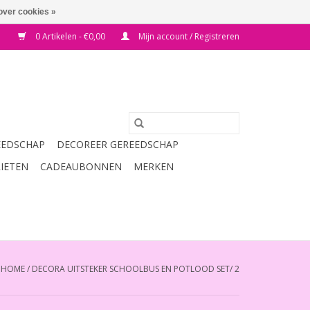
over cookies »
0 Artikelen - €0,00
Mijn account / Registreren
EEDSCHAP
DECOREER GEREEDSCHAP
RIETEN
CADEAUBONNEN
MERKEN
HOME
/
DECORA UITSTEKER SCHOOLBUS EN POTLOOD SET/ 2