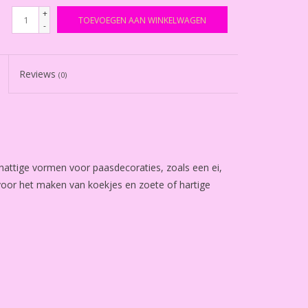
+
TOEVOEGEN AAN WINKELWAGEN
-
Reviews
(0)
chattige vormen voor paasdecoraties, zoals een ei,
 voor het maken van koekjes en zoete of hartige