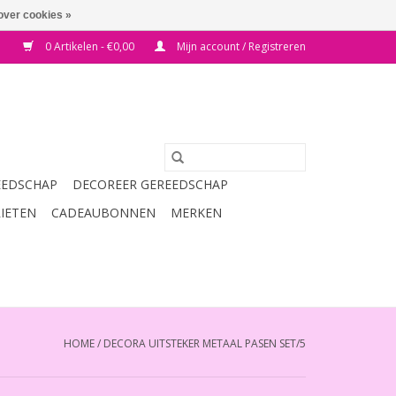
over cookies »
0 Artikelen - €0,00
Mijn account / Registreren
EEDSCHAP
DECOREER GEREEDSCHAP
RIETEN
CADEAUBONNEN
MERKEN
HOME
/
DECORA UITSTEKER METAAL PASEN SET/5