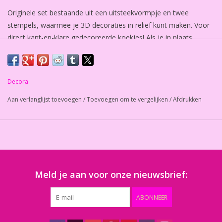
Originele set bestaande uit een uitsteekvormpje en twee
stempels, waarmee je 3D decoraties in reliëf kunt maken. Voor
direct kant-en-klare gedecoreerde koekjes! Als je in plaats
daarvan een WOW-effect wilt, bedek ze dan met Sugar Paste of
voeg een sprankelend tintje toe met glanspoeder of spray.
Afmetingen uitsteker:
ø 6,5 xh 2,2 cm
Decora
Afmeting stempel:
ø 6,5 cm
Aan verlanglijst toevoegen
/
Toevoegen om te vergelijken
/
Afdrukken
Set van 3 stuks, 1 marker en 2 decoratieve stempels
Ook te gebruiken als decoratie op cupcakes :)
Meld je aan voor onze nieuwsbrief:
ABONNEER