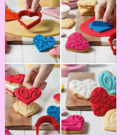
Thema's
Aanbiedingen
Cindy's Favorieten
Cadeaubonnen
Merken