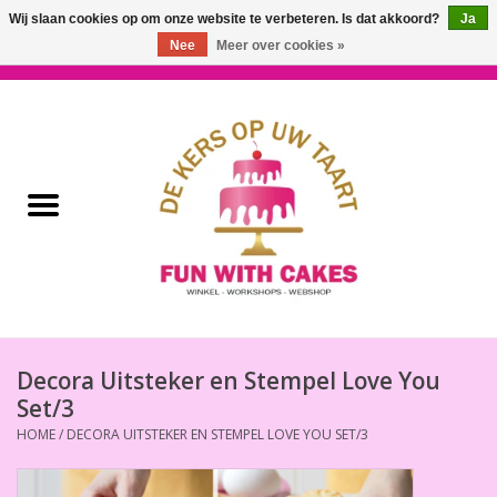
Wij slaan cookies op om onze website te verbeteren. Is dat akkoord?
Ja
Nee
Meer over cookies »
0 Artikelen - €0,00
Home
Workshops & Cursussen
Ingrediënten
Decoratie
Bakgereedschap
Decora Uitsteker en Stempel Love You
Set/3
Decoreer Gereedschap
HOME
/
DECORA UITSTEKER EN STEMPEL LOVE YOU SET/3
Presentatie en Verpakkingen