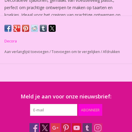
Decoratieve sjablonen, gemaakt van voedselveilig plastic,
perfect om prachtige ontwerpen te maken op taarten en
koekjes. Ideaal voor het creëren van prachtige ontwerpen op
taarten, snoepjes en koekjes met behulp van royal icing,
botercrème, poedersuiker, cacao, gekleurde spray of airbrush.
Afmeting: Ø 25 CM
Decora
Aan verlanglijst toevoegen
/
Toevoegen om te vergelijken
/
Afdrukken
Meld je aan voor onze nieuwsbrief:
ABONNEER