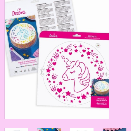
Thema's
Aanbiedingen
Cindy's Favorieten
Cadeaubonnen
Merken