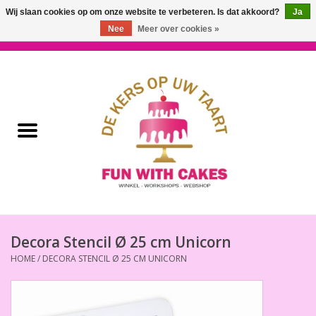
Wij slaan cookies op om onze website te verbeteren. Is dat akkoord?
Ja
Nee
Meer over cookies »
0 Artikelen - €0,00
Home
Workshops & Cursussen
Ingrediënten
Decoratie
Bakgereedschap
Decora Stencil Ø 25 cm Unicorn
HOME
/
DECORA STENCIL Ø 25 CM UNICORN
Decoreer Gereedschap
Presentatie en Verpakkingen