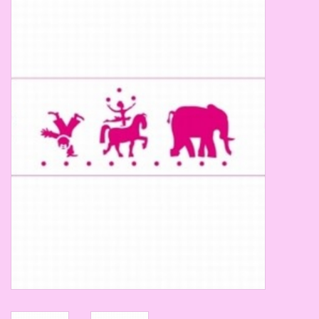
Thema's
Aanbiedingen
Cindy's Favorieten
Cadeaubonnen
Merken