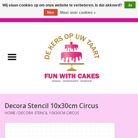
Wij slaan cookies op om onze website te verbeteren. Is dat akkoord?
Ja
Nee
Meer over cookies »
0 Artikelen - €0,00
Home
Workshops & Cursussen
Ingrediënten
Decoratie
Bakgereedschap
Decora Stencil 10x30cm Circus
HOME
/
DECORA STENCIL 10X30CM CIRCUS
Decoreer Gereedschap
Presentatie en Verpakkingen