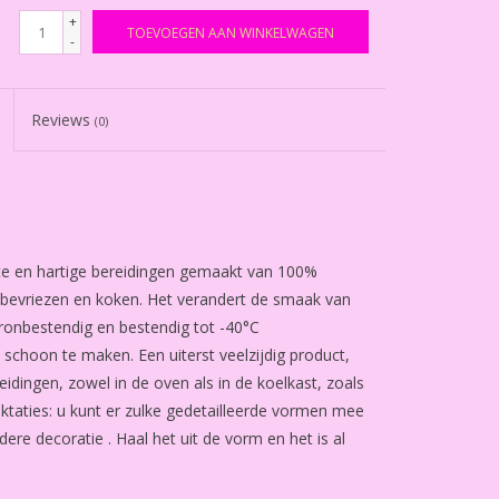
+
TOEVOEGEN AAN WINKELWAGEN
-
Reviews
(0)
te en hartige bereidingen gemaakt van 100%
en bevriezen en koken. Het verandert de smaak van
ronbestendig en bestendig tot -40°C
schoon te maken. Een uiterst veelzijdig product,
idingen, zowel in de oven als in de koelkast, zoals
ktaties: u kunt er zulke gedetailleerde vormen mee
ere decoratie . Haal het uit de vorm en het is al