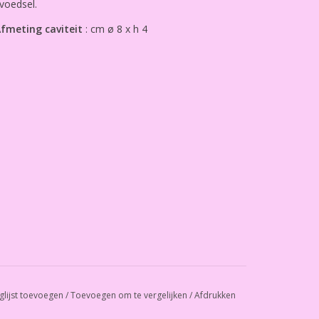
voedsel.
fmeting caviteit
: cm ø 8 x h 4
glijst toevoegen
/
Toevoegen om te vergelijken
/
Afdrukken