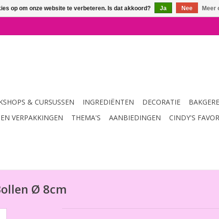
kies op om onze website te verbeteren. Is dat akkoord?
Ja
Nee
Meer 
SHOPS & CURSUSSEN
INGREDIËNTEN
DECORATIE
BAKGER
 EN VERPAKKINGEN
THEMA'S
AANBIEDINGEN
CINDY'S FAVO
Bollen Ø 8cm