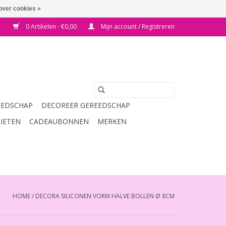
over cookies »
0 Artikelen - €0,00
Mijn account / Registreren
EEDSCHAP
DECOREER GEREEDSCHAP
RIETEN
CADEAUBONNEN
MERKEN
HOME
/
DECORA SILICONEN VORM HALVE BOLLEN Ø 8CM