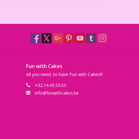
Fun with Cakes
All you need, to have Fun with Cakes!!!
+32.14.43.33.63
info@funwithcakes.be