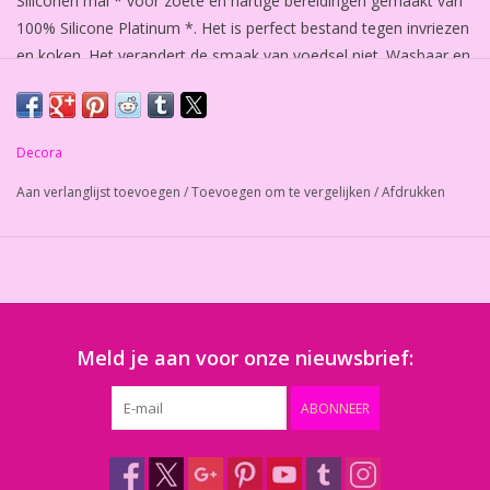
Siliconen mal * voor zoete en hartige bereidingen gemaakt van
100% Silicone Platinum *. Het is perfect bestand tegen invriezen
en koken. Het verandert de smaak van voedsel niet. Wasbaar en
herbruikbaar. Geschikt voor magnetrons en bestand tot -40°C +
230°C. * De beste siliconen geschikt voor contact met voedsel.
Decora
Afmeting mal:
30 x 17 x h 3 cm
Aan verlanglijst toevoegen
/
Toevoegen om te vergelijken
/
Afdrukken
6 holtes
van cm ø 7 x 7,5 x h 2,5.
Meld je aan voor onze nieuwsbrief:
ABONNEER