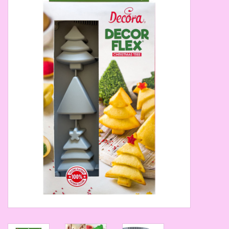
Thema's
Aanbiedingen
Cindy's Favorieten
Cadeaubonnen
Merken