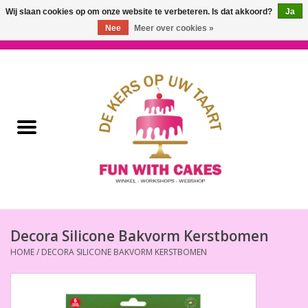
Wij slaan cookies op om onze website te verbeteren. Is dat akkoord?
Ja
Nee
Meer over cookies »
0 Artikelen - €0,00
Home
Workshops & Cursussen
Ingrediënten
Decoratie
Bakgereedschap
Decora Silicone Bakvorm Kerstbomen
HOME
/
DECORA SILICONE BAKVORM KERSTBOMEN
Decoreer Gereedschap
Presentatie en Verpakkingen