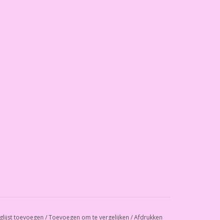
glijst toevoegen
/
Toevoegen om te vergelijken
/
Afdrukken