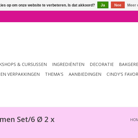
kies op om onze website te verbeteren. Is dat akkoord?
Ja
Nee
Meer 
SHOPS & CURSUSSEN
INGREDIËNTEN
DECORATIE
BAKGER
 EN VERPAKKINGEN
THEMA'S
AANBIEDINGEN
CINDY'S FAVO
rmen Set/6 Ø 2 x
HO