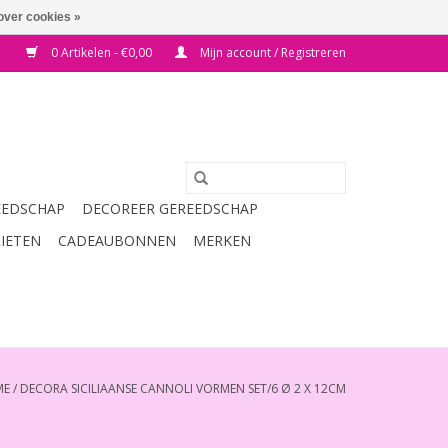
over cookies »
0 Artikelen - €0,00
Mijn account / Registreren
EEDSCHAP
DECOREER GEREEDSCHAP
RIETEN
CADEAUBONNEN
MERKEN
ME
/
DECORA SICILIAANSE CANNOLI VORMEN SET/6 Ø 2 X 12CM