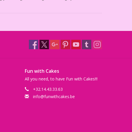
Fun with Cakes
All you need, to have Fun with Cakes!!!
+32.14.43.33.63
info@funwithcakes.be