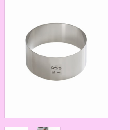
Thema's
Aanbiedingen
Cindy's Favorieten
Cadeaubonnen
Merken