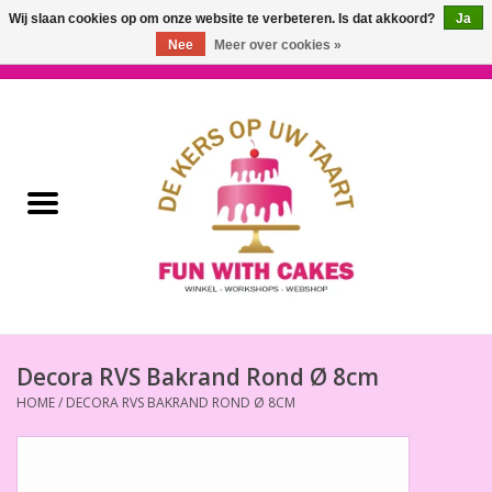
Wij slaan cookies op om onze website te verbeteren. Is dat akkoord?
Ja
Nee
Meer over cookies »
0 Artikelen - €0,00
Home
Workshops & Cursussen
Ingrediënten
Decoratie
Bakgereedschap
Decora RVS Bakrand Rond Ø 8cm
HOME
/
DECORA RVS BAKRAND ROND Ø 8CM
Decoreer Gereedschap
Presentatie en Verpakkingen