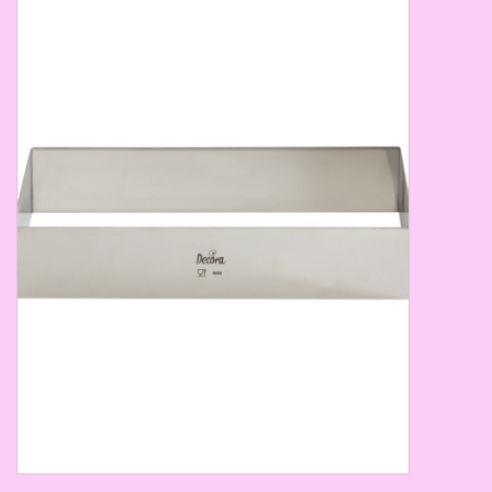
Thema's
Aanbiedingen
Cindy's Favorieten
Cadeaubonnen
Merken