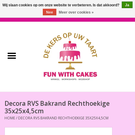
Wij slaan cookies op om onze website te verbeteren. Is dat akkoord?
Ja
Nee
Meer over cookies »
0 Artikelen - €0,00
Home
Workshops & Cursussen
Ingrediënten
Decoratie
Bakgereedschap
Decora RVS Bakrand Rechthoekige
35x25x4,5cm
Decoreer Gereedschap
HOME
/
DECORA RVS BAKRAND RECHTHOEKIGE 35X25X4,5CM
Presentatie en Verpakkingen