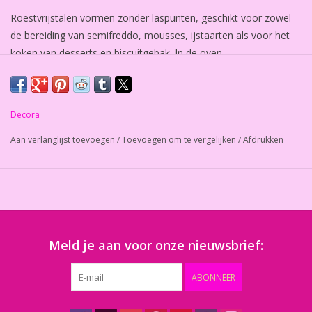
Roestvrijstalen vormen zonder laspunten, geschikt voor zowel
de bereiding van semifreddo, mousses, ijstaarten als voor het
koken van desserts en biscuitgebak. In de oven
vergemakkelijken ze een gelijkmatig koken zonder te zwellen. Ze
kunnen ook worden gebruikt als pastasnijder door druk uit te
oefenen op het reeds gekookte deeg.
Decora
Afmeting:35x25x4,5H cm
Aan verlanglijst toevoegen
/
Toevoegen om te vergelijken
/
Afdrukken
Meld je aan voor onze nieuwsbrief:
ABONNEER