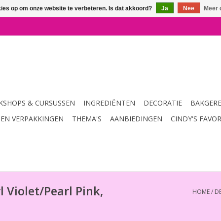
kies op om onze website te verbeteren. Is dat akkoord?
Ja
Nee
Meer 
SHOPS & CURSUSSEN
INGREDIËNTEN
DECORATIE
BAKGER
 EN VERPAKKINGEN
THEMA'S
AANBIEDINGEN
CINDY'S FAVO
l Violet/Pearl Pink,
HOME
/
DE