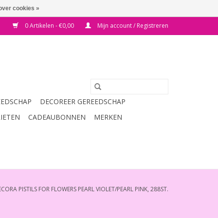
over cookies »
0 Artikelen - €0,00
Mijn account / Registreren
EEDSCHAP
DECOREER GEREEDSCHAP
RIETEN
CADEAUBONNEN
MERKEN
CORA PISTILS FOR FLOWERS PEARL VIOLET/PEARL PINK, 288ST.