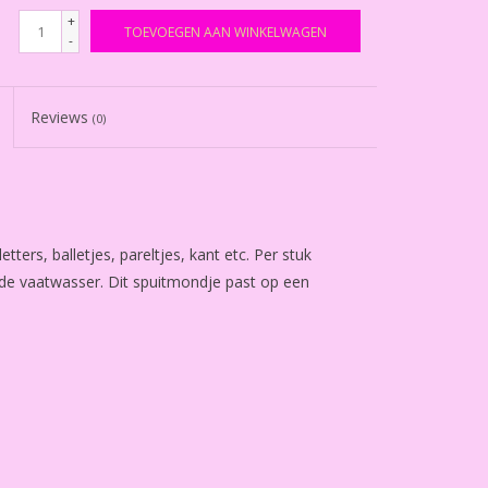
+
TOEVOEGEN AAN WINKELWAGEN
-
Reviews
(0)
ters, balletjes, pareltjes, kant etc. Per stuk
r de vaatwasser. Dit spuitmondje past op een