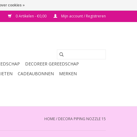
over cookies »
0 Artikelen - €0,00
Mijn account / Registreren
EEDSCHAP
DECOREER GEREEDSCHAP
RIETEN
CADEAUBONNEN
MERKEN
HOME
/
DECORA PIPING NOZZLE 15