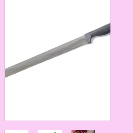
Thema's
Aanbiedingen
Cindy's Favorieten
Cadeaubonnen
Merken