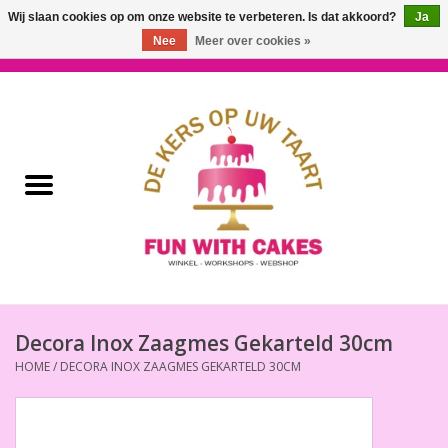
Wij slaan cookies op om onze website te verbeteren. Is dat akkoord?
Ja
Nee
Meer over cookies »
0 Artikelen - €0,00
Home
Workshops & Cursussen
Ingrediënten
Decoratie
Bakgereedschap
Decora Inox Zaagmes Gekarteld 30cm
HOME
/
DECORA INOX ZAAGMES GEKARTELD 30CM
Decoreer Gereedschap
Presentatie en Verpakkingen