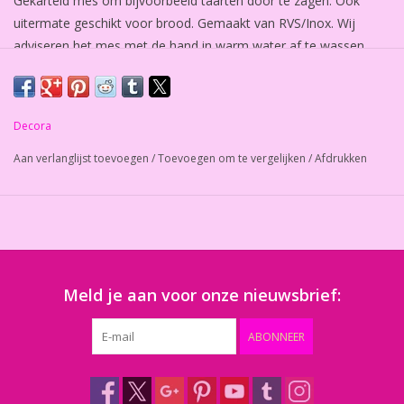
Gekarteld mes om bijvoorbeeld taarten door te zagen. Ook
uitermate geschikt voor brood. Gemaakt van RVS/Inox. Wij
adviseren het mes met de hand in warm water af te wassen.
Het mes is 30cm lang, het handvat 11,5cm.
Decora
Aan verlanglijst toevoegen
/
Toevoegen om te vergelijken
/
Afdrukken
Meld je aan voor onze nieuwsbrief:
ABONNEER