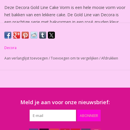
Deze Decora Gold Line Cake Vorm is een hele mooie vorm voor
het bakken van een lekkere cake. De Gold Line van Decora is
een prachtige serie met bakvormen in een rosé gouden kleur.
De bakvorm is gemaakt van non-stick metaal, waardoor je de
cake goed uit de vorm kunt halen.
De vorm is perfect voor het maken van zoete, maar ook hartige
Decora
bereidingen.
Aan verlanglijst toevoegen
/
Toevoegen om te vergelijken
/
Afdrukken
We raden aan om de Decora Gold Line Cake Vorm goed in te
vetten, met bijvoorbeeld Carlex bakspray, voor je het gaat
gebruiken.
Afmetingen: 23 x 12,5 x 7 cm (lxbxh)
Meld je aan voor onze nieuwsbrief:
ABONNEER