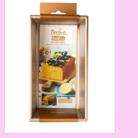
Thema's
Aanbiedingen
Cindy's Favorieten
Cadeaubonnen
Merken