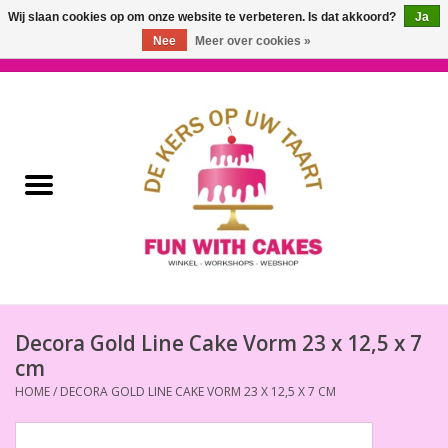
Wij slaan cookies op om onze website te verbeteren. Is dat akkoord?
Ja
Nee
Meer over cookies »
0 Artikelen - €0,00
Home
Workshops & Cursussen
Ingrediënten
Decoratie
Bakgereedschap
Decora Gold Line Cake Vorm 23 x 12,5 x 7
cm
Decoreer Gereedschap
HOME
/
DECORA GOLD LINE CAKE VORM 23 X 12,5 X 7 CM
Presentatie en Verpakkingen