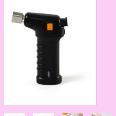
Thema's
Aanbiedingen
Cindy's Favorieten
Cadeaubonnen
Merken