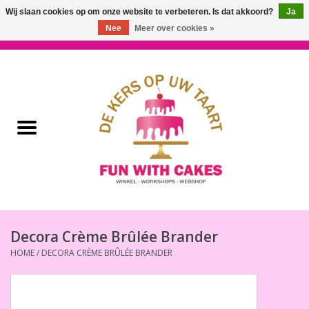
Wij slaan cookies op om onze website te verbeteren. Is dat akkoord?
Ja
Nee
Meer over cookies »
0 Artikelen - €0,00
Home
Workshops & Cursussen
Ingrediënten
Decoratie
Bakgereedschap
Decora Crème Brûlée Brander
HOME
/
DECORA CRÈME BRÛLÉE BRANDER
Decoreer Gereedschap
Presentatie en Verpakkingen