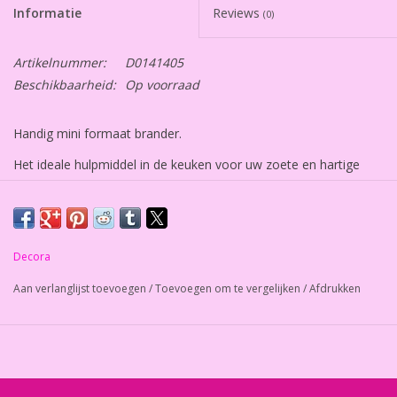
Informatie
Reviews
(0)
Artikelnummer:
D0141405
Beschikbaarheid:
Op voorraad
Handig mini formaat brander.
Het ideale hulpmiddel in de keuken voor uw zoete en hartige
bereidingen: voor crème brûlée, meringues, vlees, enz.; ideaal
voor ontdooien, smelten, roosteren en karamelliseren.
Afmeting : 4,5 x 12,5 h cm
Decora
Wordt geleverd zonder gas.
Aan verlanglijst toevoegen
/
Toevoegen om te vergelijken
/
Afdrukken