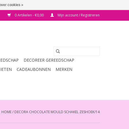
over cookies »
0 Artikelen - €0,00
Mijn account / Registreren
EEDSCHAP
DECOREER GEREEDSCHAP
RIETEN
CADEAUBONNEN
MERKEN
HOME
/
DECORA CHOCOLATE MOULD SCHAKEL ZESHOEK/14