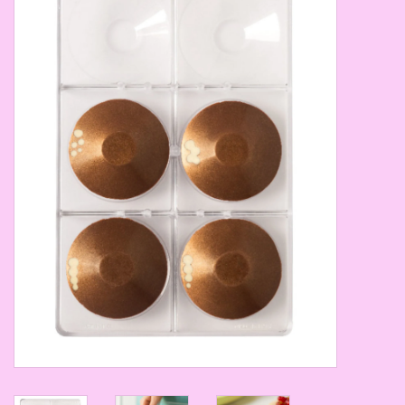
Thema's
Aanbiedingen
Cindy's Favorieten
Cadeaubonnen
Merken