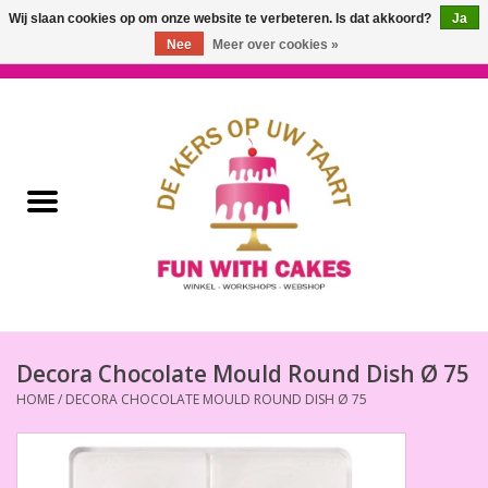
Wij slaan cookies op om onze website te verbeteren. Is dat akkoord?
Ja
Nee
Meer over cookies »
0 Artikelen - €0,00
Home
Workshops & Cursussen
Ingrediënten
Decoratie
Bakgereedschap
Decora Chocolate Mould Round Dish Ø 75
HOME
/
DECORA CHOCOLATE MOULD ROUND DISH Ø 75
Decoreer Gereedschap
Presentatie en Verpakkingen