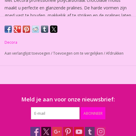
Met Decora professionele polycarbonaat chocolade molds
maakt u perfecte en glanzende pralines. De harde vormen zijn
goed vast te houden, makkelijk af te strijken en de pralines laten
gemakkelijk los. Was de vorm alleen af met heet water en laat
deze goed opdrogen.
Afmeting gehele vorm: 350 x 230 x 20 mm.
Decora
Afmeting holte chocolade vorm: 195 x 295 x 95h mm.
Aan verlanglijst toevoegen
/
Toevoegen om te vergelijken
/
Afdrukken
Meld je aan voor onze nieuwsbrief:
ABONNEER