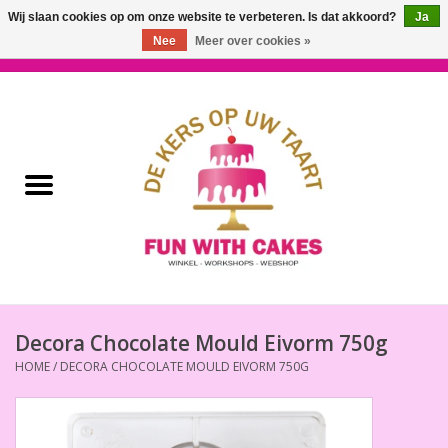
Wij slaan cookies op om onze website te verbeteren. Is dat akkoord?
Ja
Nee
Meer over cookies »
0 Artikelen - €0,00
Home
Workshops & Cursussen
Ingrediënten
Decoratie
Bakgereedschap
Decora Chocolate Mould Eivorm 750g
HOME
/
DECORA CHOCOLATE MOULD EIVORM 750G
Decoreer Gereedschap
Presentatie en Verpakkingen