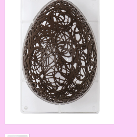
Thema's
Aanbiedingen
Cindy's Favorieten
Cadeaubonnen
Merken