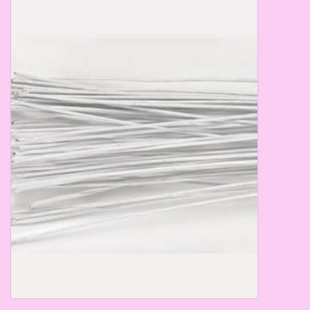
Thema's
Aanbiedingen
Cindy's Favorieten
Cadeaubonnen
Merken