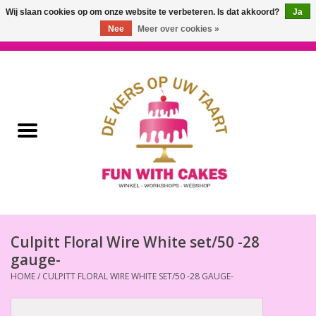
Wij slaan cookies op om onze website te verbeteren. Is dat akkoord?
Ja
Nee
Meer over cookies »
0 Artikelen - €0,00
Home
Workshops & Cursussen
Ingrediënten
Decoratie
Bakgereedschap
Culpitt Floral Wire White set/50 -28
gauge-
Decoreer Gereedschap
HOME
/
CULPITT FLORAL WIRE WHITE SET/50 -28 GAUGE-
Presentatie en Verpakkingen