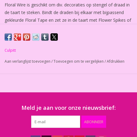
Floral Wire is geschikt om div. decoraties op stengel of draad in
de taart te steken. Bindt de draden bij elkaar met bijpassend
gekleurde Floral Tape en zet ze in de taart met Flower Spikes of
als alternatief bijv. een rietje. 28 gauge is ca. 0,3mm dikte
Beschikbaar in div. diktes en kleuren. Veilig voor verwerking in
eetbare artikelen. Inhoud 50 stuks per pak.
Culpitt
Aan verlanglijst toevoegen
/
Toevoegen om te vergelijken
/
Afdrukken
Meld je aan voor onze nieuwsbrief:
ABONNEER