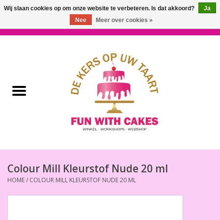
Wij slaan cookies op om onze website te verbeteren. Is dat akkoord?
Ja
Nee
Meer over cookies »
0 Artikelen - €0,00
Home
Workshops & Cursussen
Ingrediënten
Decoratie
Bakgereedschap
Colour Mill Kleurstof Nude 20 ml
HOME
/
COLOUR MILL KLEURSTOF NUDE 20 ML
Decoreer Gereedschap
Presentatie en Verpakkingen