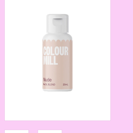
Thema's
Aanbiedingen
Cindy's Favorieten
Cadeaubonnen
Merken