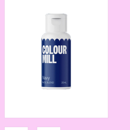
Thema's
Aanbiedingen
Cindy's Favorieten
Cadeaubonnen
Merken