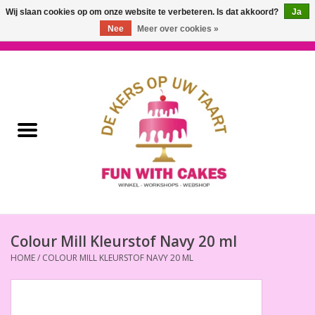
Wij slaan cookies op om onze website te verbeteren. Is dat akkoord?
Ja
Nee
Meer over cookies »
0 Artikelen - €0,00
Home
Workshops & Cursussen
Ingrediënten
Decoratie
Bakgereedschap
Colour Mill Kleurstof Navy 20 ml
HOME
/
COLOUR MILL KLEURSTOF NAVY 20 ML
Decoreer Gereedschap
Presentatie en Verpakkingen