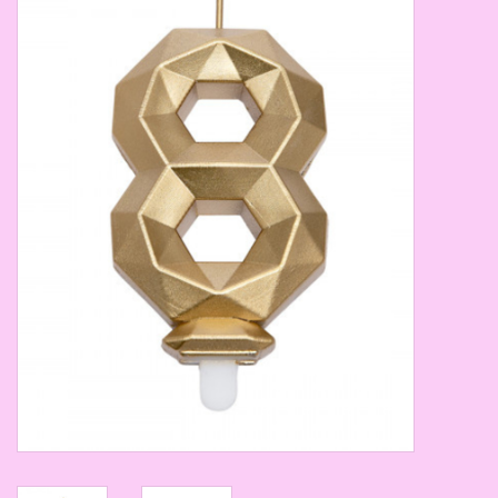
Thema's
Aanbiedingen
Cindy's Favorieten
Cadeaubonnen
Merken