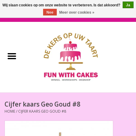
Wij slaan cookies op om onze website te verbeteren. Is dat akkoord?
Ja
Nee
Meer over cookies »
0 Artikelen - €0,00
Home
Workshops & Cursussen
Ingrediënten
Decoratie
Bakgereedschap
Cijfer kaars Geo Goud #8
HOME
/
CIJFER KAARS GEO GOUD #8
Decoreer Gereedschap
Presentatie en Verpakkingen