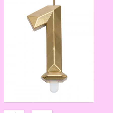
Thema's
Aanbiedingen
Cindy's Favorieten
Cadeaubonnen
Merken