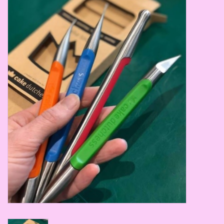
Thema's
Aanbiedingen
Cindy's Favorieten
Cadeaubonnen
Merken