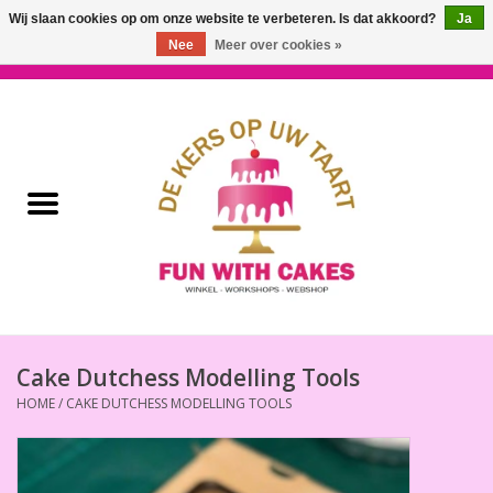
Wij slaan cookies op om onze website te verbeteren. Is dat akkoord?
Ja
Nee
Meer over cookies »
0 Artikelen - €0,00
Home
Workshops & Cursussen
Ingrediënten
Decoratie
Bakgereedschap
Cake Dutchess Modelling Tools
HOME
/
CAKE DUTCHESS MODELLING TOOLS
Decoreer Gereedschap
Presentatie en Verpakkingen