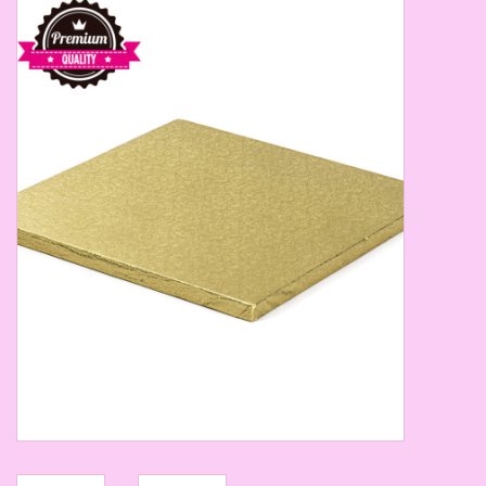
Thema's
Aanbiedingen
Cindy's Favorieten
Cadeaubonnen
Merken