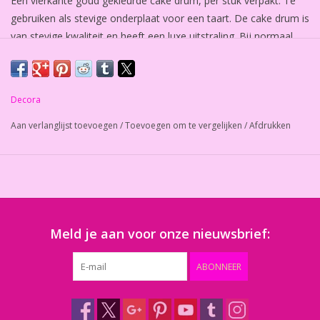
Een vierkante goud gekleurde cake drum, per stuk verpakt. Te
gebruiken als stevige onderplaat voor een taart. De cake drum is
van stevige kwaliteit en heeft een luxe uitstraling. Bij normaal
gebruik kan de drum meerdere malen worden gebruikt. Het
onderbord voor taarten is 12 mm dik. 1 stuk.
Decora
Aan verlanglijst toevoegen
/
Toevoegen om te vergelijken
/
Afdrukken
Meld je aan voor onze nieuwsbrief:
ABONNEER