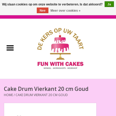
Wij slaan cookies op om onze website te verbeteren. Is dat akkoord?
Ja
Nee
Meer over cookies »
0 Artikelen - €0,00
Home
Workshops & Cursussen
Ingrediënten
Decoratie
Bakgereedschap
Cake Drum Vierkant 20 cm Goud
HOME
/
CAKE DRUM VIERKANT 20 CM GOUD
Decoreer Gereedschap
Presentatie en Verpakkingen