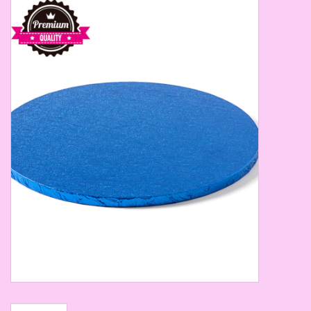
Thema's
Aanbiedingen
Cindy's Favorieten
Cadeaubonnen
Merken