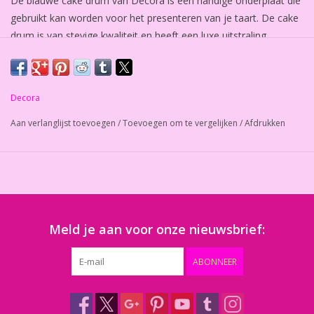
De blauwe cake drum van Decora is een handige onderplaat die
gebruikt kan worden voor het presenteren van je taart. De cake
drum is van stevige kwaliteit en heeft een luxe uitstraling.
Bij normaal gebruik kan de cake drum meerdere malen worden
gebruikt.
Decora
Afmeting: circa 35 in doorsnede. Dikte: 12 mm.
Aan verlanglijst toevoegen
/
Toevoegen om te vergelijken
/
Afdrukken
Aantal: 1 stuk.
Meld je aan voor onze nieuwsbrief:
ABONNEER