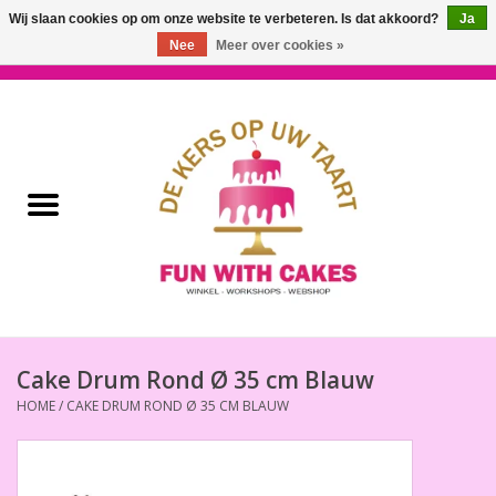
Wij slaan cookies op om onze website te verbeteren. Is dat akkoord?
Ja
Nee
Meer over cookies »
0 Artikelen - €0,00
Home
Workshops & Cursussen
Ingrediënten
Decoratie
Bakgereedschap
Cake Drum Rond Ø 35 cm Blauw
HOME
/
CAKE DRUM ROND Ø 35 CM BLAUW
Decoreer Gereedschap
Presentatie en Verpakkingen