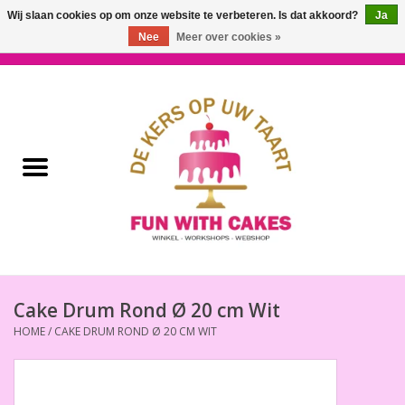
Wij slaan cookies op om onze website te verbeteren. Is dat akkoord?
Ja
Nee
Meer over cookies »
0 Artikelen - €0,00
Home
Workshops & Cursussen
Ingrediënten
Decoratie
Bakgereedschap
Cake Drum Rond Ø 20 cm Wit
HOME
/
CAKE DRUM ROND Ø 20 CM WIT
Decoreer Gereedschap
Presentatie en Verpakkingen