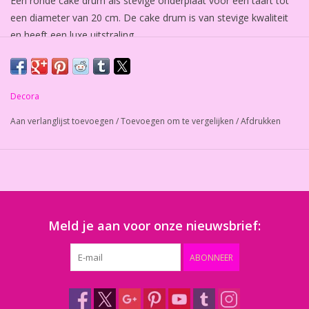
Een ronde cake drum als stevige onderplaat voor een taart tot
een diameter van 20 cm. De cake drum is van stevige kwaliteit
en heeft een luxe uitstraling.
Bij normaal gebruik kan de drum meerdere malen worden
gebruikt.
Decora
Het onderbord voor taarten is 12 mm dik.
Aan verlanglijst toevoegen
/
Toevoegen om te vergelijken
/
Afdrukken
Aantal: 1 stuk.
Meld je aan voor onze nieuwsbrief:
ABONNEER