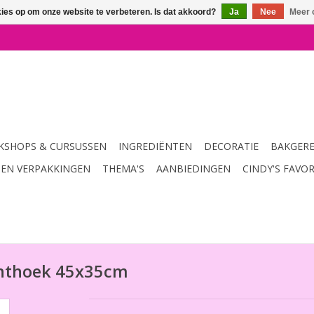
kies op om onze website te verbeteren. Is dat akkoord?
Ja
Nee
Meer 
SHOPS & CURSUSSEN
INGREDIËNTEN
DECORATIE
BAKGER
 EN VERPAKKINGEN
THEMA'S
AANBIEDINGEN
CINDY'S FAVO
chthoek 45x35cm