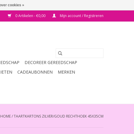
over cookies »
0 Artikelen - €0,00
Mijn account / Registreren
EEDSCHAP
DECOREER GEREEDSCHAP
RIETEN
CADEAUBONNEN
MERKEN
HOME
/
TAARTKARTONS ZILVER/GOUD RECHTHOEK 45X35CM